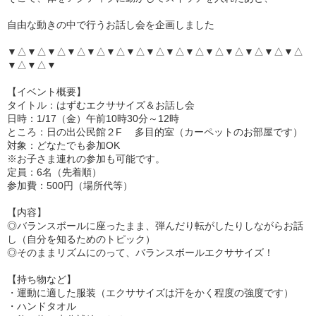
自由な動きの中で行うお話し会を企画しました
▼△▼△▼△▼△▼△▼△▼△▼△▼△▼△▼△▼△▼△▼△▼△
▼△▼△▼
【イベント概要】
タイトル：はずむエクササイズ＆お話し会
日時：1/17（金）午前10時30分～12時
ところ：日の出公民館２F 多目的室（カーペットのお部屋です）
対象：どなたでも参加OK
※お子さま連れの参加も可能です。
定員：6名（先着順）
参加費：500円（場所代等）
【内容】
◎バランスボールに座ったまま、弾んだり転がしたりしながらお話
し（自分を知るためのトピック）
◎そのままリズムにのって、バランスボールエクササイズ！
【持ち物など】
・運動に適した服装（エクササイズは汗をかく程度の強度です）
・ハンドタオル