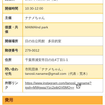
開催時間
10:30-12:00
主催
ナナメちゃん
後援・共
MAIMAInd park
催
開催場所
日の出公民館 多目的室
郵便番号
279-0012
住所
千葉県浦安市日の出4丁目1-1
問い合わ
市民団体「ナナメちゃん」
せ先
tanosii.naname@gmail.com（代表：荒木）
外部リン
https://www.instagram.com/tanosii_naname?
ク
igsh=MWgwazYzc2pibGV0MQ==
費用