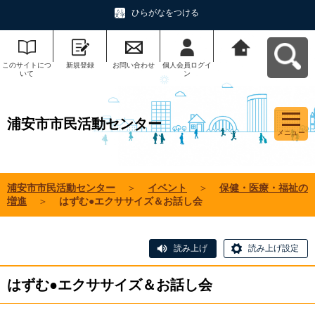
ひらがなをつける
このサイトにつ
新規登録
お問い合わせ
個人会員ログイ
浦安市市民活動
いて
ン
センターへ戻る
浦安市市民活動センター
メニュー
浦安市市民活動センター
＞
イベント
＞
保健・医療・福祉の
増進
＞
はずむ●エクササイズ＆お話し会
読み上げ
読み上げ設定
はずむ●エクササイズ＆お話し会