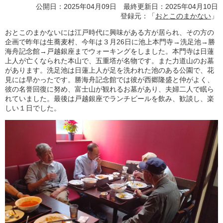
公開日：2025年04月09日 最終更新日：2025年04月10日
登録元：「
おとこのまかない
」
おとこのまかないには江戸時代に興味がある方が居られ、その方の
企画で昨年は生蕎麦村、今年は３月26日に池上本門寺→洗足池→勝
海舟記念館→戸越銀座までウォーキングをしました。本門寺は日蓮
上人が亡くなられた本山で、五重塔が名物です。また力道山のお墓
があります。洗足池は日蓮上人が足を洗われた池のある公園で、花
見には早かったです。勝海舟記念館では彼が西郷隆盛と仲がよく、
彼の名誉回復に努め、富士山が観れるお墓があり、夫婦二人で眠ら
れていました。最後は戸越銀座でランチビールを飲み、歓談し、楽
しい１日でした。