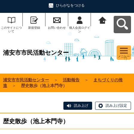
ひらがなをつける
このサイトにつ
新規登録
お問い合わせ
個人会員ログイ
浦安市市民活動
いて
ン
センターへ戻る
浦安市市民活動センター
メニュー
浦安市市民活動センター
＞
活動報告
＞
まちづくりの推
進
＞
歴史散歩（池上本門寺）
読み上げ
読み上げ設定
歴史散歩（池上本門寺）