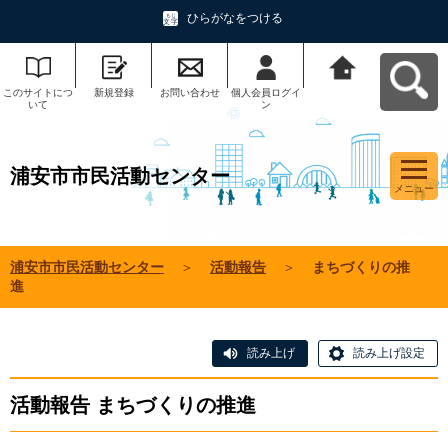
ひらがなをつける
このサイトにつ
新規登録
お問い合わせ
個人会員ログイ
浦安市市民活動
いて
ン
センターへ戻る
浦安市市民活動センター
メニュー
浦安市市民活動センター
＞
活動報告
＞
まちづくりの推
進
読み上げ
読み上げ設定
活動報告 まちづくりの推進