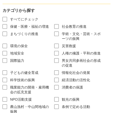
カテゴリから探す
すべてにチェック
保健・医療・福祉の増進
社会教育の推進
まちづくりの推進
学術・文化・芸術・スポ
ーツの振興
環境の保全
災害救援
地域安全
人権の擁護・平和の推進
国際協力
男女共同参画社会の形成
の促進
子どもの健全育成
情報化社会の発展
科学技術の振興
経済活動の活性化
職業能力の開発・雇用機
消費者の保護
会の拡充支援
NPO活動支援
観光の振興
農山漁村・中山間地域の
条例で定める活動
振興