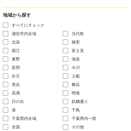
地域から探す
すべてにチェック
浦安市内全域
当代島
北栄
猫実
堀江
富士見
東野
海楽
富岡
今川
弁天
入船
美浜
舞浜
高洲
明海
日の出
鉄鋼通り
港
千鳥
千葉県内全域
千葉県内一部
全国
その他