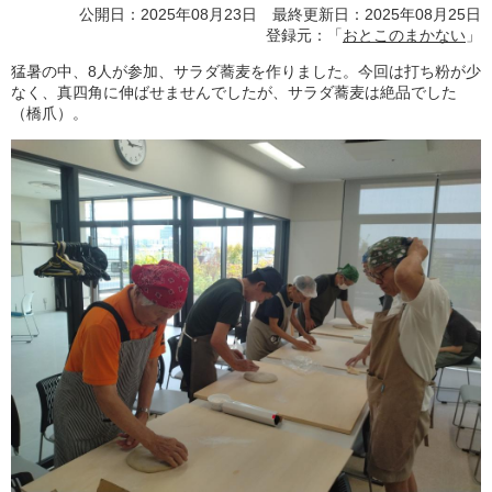
公開日：2025年08月23日 最終更新日：2025年08月25日
登録元：「
おとこのまかない
」
猛暑の中、8人が参加、サラダ蕎麦を作りました。今回は打ち粉が少
なく、真四角に伸ばせませんでしたが、サラダ蕎麦は絶品でした
（橋爪）。