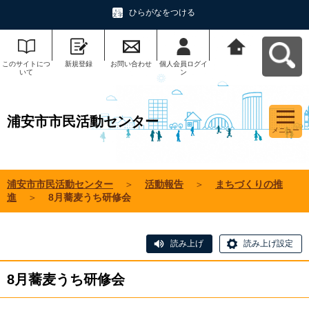
ひらがなをつける
このサイトにつ
新規登録
お問い合わせ
個人会員ログイ
浦安市市民活動
いて
ン
センターへ戻る
浦安市市民活動センター
メニュー
浦安市市民活動センター
＞
活動報告
＞
まちづくりの推
進
＞
8月蕎麦うち研修会
読み上げ
読み上げ設定
8月蕎麦うち研修会