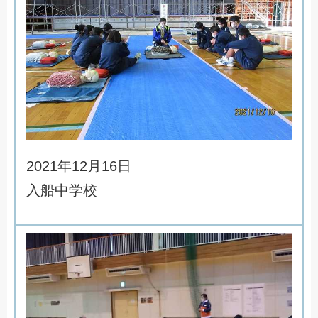
2
0
2
1
年
1
2
月
1
6
日
入
船
中
学
校