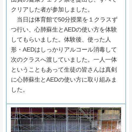
ク
リ
ア
し
た
者
が
参
加
し
ま
し
た
。
当
日
は
体
育
館
で
5
0
分
授
業
を
１
ク
ラ
ス
ず
つ
行
い
、
心
肺
蘇
生
と
A
E
D
の
使
い
方
を
体
験
し
て
も
ら
い
ま
し
た
。
体
験
後
、
使
っ
た
人
形
・
A
E
D
は
し
っ
か
り
ア
ル
コ
ー
ル
消
毒
し
て
次
の
ク
ラ
ス
へ
渡
し
て
い
ま
し
た
。
一
人
一
体
と
い
う
こ
と
も
あ
っ
て
生
徒
の
皆
さ
ん
は
真
剣
に
心
肺
蘇
生
と
A
E
D
の
使
い
方
に
取
り
組
み
ま
し
た
。