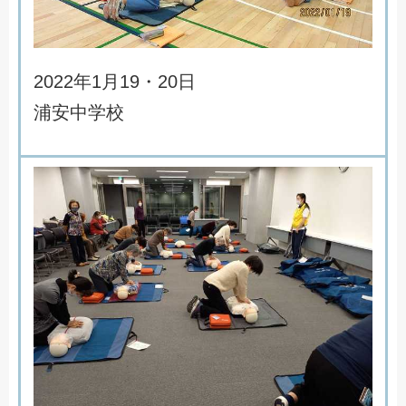
2
0
2
2
年
1
月
1
9
・
2
0
日
浦
安
中
学
校