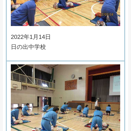
2
0
2
2
年
1
月
1
4
日
日
の
出
中
学
校