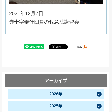
2
0
2
1
年
1
2
月
7
日
赤
十
字
奉
仕
団
員
の
救
急
法
講
習
会
アーカイブ
2026年
2025年