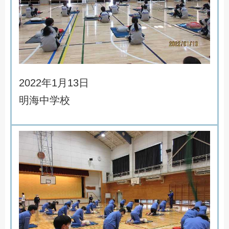
2
0
2
2
年
1
月
1
3
日
明
海
中
学
校