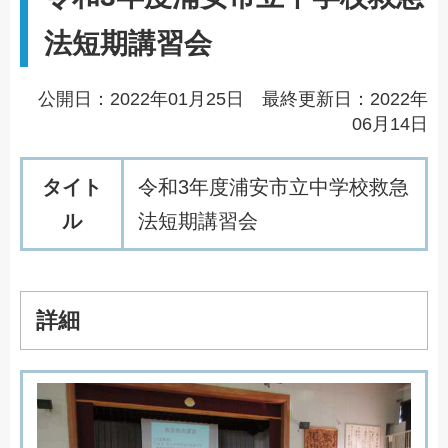
法短期講習会
公開日：2022年01月25日 最終更新日：2022年
06月14日
タイト
令
和
3
年
度
浦
安
市
立
中
学
校
救
急
ル
法
短
期
講
習
会
詳細