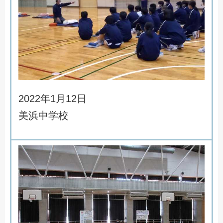
2
0
2
2
年
1
月
1
2
日
美
浜
中
学
校