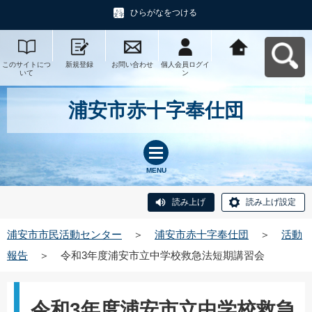
ひらがなをつける
このサイトにつ
新規登録
お問い合わせ
個人会員ログイ
浦安市市民活動
いて
ン
センターへ戻る
浦安市赤十字奉仕団
MENU
読み上げ
読み上げ設定
浦安市市民活動センター
＞
浦安市赤十字奉仕団
＞
活動
報告
＞
令和3年度浦安市立中学校救急法短期講習会
令和3年度浦安市立中学校救急