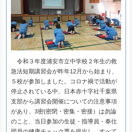
令
和
３
年
度
浦
安
市
立
中
学
校
２
年
生
の
救
急
法
短
期
講
習
会
が
昨
年
1
2
月
か
ら
始
ま
り
、
５
校
が
参
加
し
ま
し
た
。
コ
ロ
ナ
禍
で
活
動
が
停
止
さ
れ
て
い
る
中
、
日
本
赤
十
字
社
千
葉
県
支
部
か
ら
講
習
会
開
催
に
つ
い
て
の
注
意
事
項
が
あ
り
、
3
密
(
密
閉
・
密
集
・
密
接
）
は
勿
論
の
こ
と
、
当
日
参
加
の
生
徒
・
指
導
員
・
奉
仕
団
員
の
健
康
チ
ェ
ッ
ク
票
を
提
出
し
、
す
べ
て