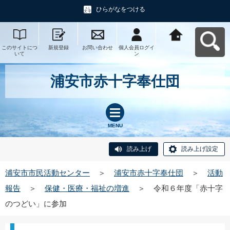
ひらがなをつける
このサイトにつ
新規登録
お問い合わせ
個人会員ログイ
浦安市市民活動
いて
ン
センターへ戻る
浦安市赤十字奉仕団
MENU
読み上げ
読み上げ設定
浦安市市民活動センター
＞
浦安市赤十字奉仕団
＞
活動
報告
＞
保健・医療・福祉の増進
＞
令和６年度「赤十字
のつどい」に参加