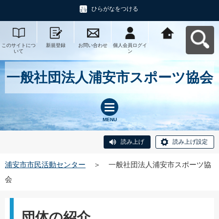
ひらがなをつける
このサイトにつ
新規登録
お問い合わせ
個人会員ログイ
浦安市市民活動
いて
ン
センターへ戻る
一般社団法人浦安市スポーツ協会
MENU
読み上げ
読み上げ設定
浦安市市民活動センター
＞
一般社団法人浦安市スポーツ協
会
団体の紹介