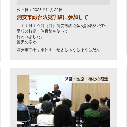
公開日：2023年11月22日
浦安市総合防災訓練に参加して
１１月１９日（日）浦安市総合防災訓練が堀江中
学校の校庭・体育館を使って
行われました。
曇天の寒か...
浦安市赤十字奉仕団 せきじゅうじほうしだん
保健・医療・福祉の増進