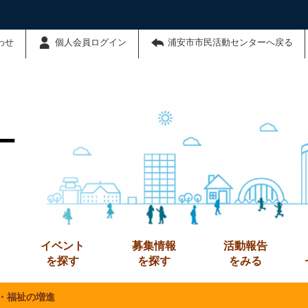
わせ
個人会員ログイン
浦安市市民活動センターへ戻る
ー
イベント
募集情報
活動報告
を探す
を探す
をみる
・福祉の増進