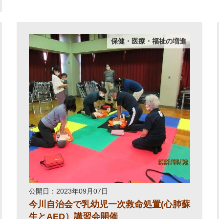
保健・医療・福祉の増進
公開日：2023年09月07日
今川自治会で乳幼児一次救命処置(心肺蘇
生とAED）講習会開催