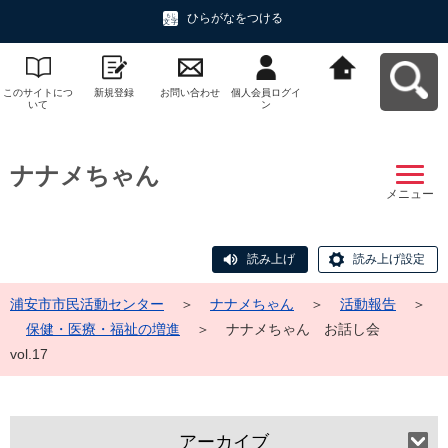
ひらがなをつける
このサイトにつ
新規登録
お問い合わせ
個人会員ログイ
浦安市市民活動
いて
ン
センターへ戻る
ナナメちゃん
メニュー
読み上げ
読み上げ設定
浦安市市民活動センター
＞
ナナメちゃん
＞
活動報告
＞
保健・医療・福祉の増進
＞
ナナメちゃん お話し会
vol.17
アーカイブ