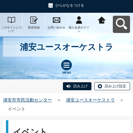
ひらがなをつける
このサイトにつ
新規登録
お問い合わせ
個人会員ログイ
浦安市市民活動
いて
ン
センターへ戻る
浦安ユースオーケストラ
MENU
読み上げ
読み上げ設定
浦安市市民活動センター
＞
浦安ユースオーケストラ
＞
イベント
イベント