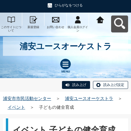
ひらがなをつける
このサイトにつ
新規登録
お問い合わせ
個人会員ログイ
浦安市市民活動
いて
ン
センターへ戻る
浦安ユースオーケストラ
MENU
読み上げ
読み上げ設定
浦安市市民活動センター
＞
浦安ユースオーケストラ
＞
イベント
＞
子どもの健全育成
イベント 子どもの健全育成