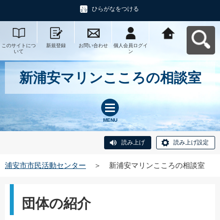
ひらがなをつける
このサイトにつ
新規登録
お問い合わせ
個人会員ログイ
浦安市市民活動
いて
ン
センターへ戻る
新浦安マリンこころの相談室
MENU
読み上げ
読み上げ設定
浦安市市民活動センター
＞
新浦安マリンこころの相談室
団体の紹介