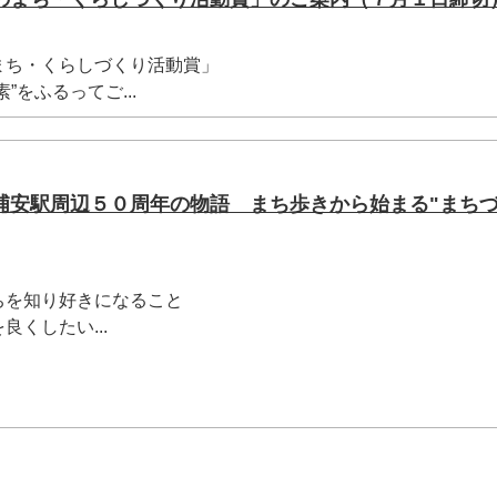
まち・くらしづくり活動賞」
”をふるってご...
浦安駅周辺５０周年の物語 まち歩きから始まる"まち
・
ちを知り好きになること
くしたい...