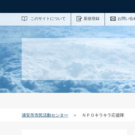
サイト内検索
このサイトについて
新規登録
お問い合
浦安市市民活動センター
＞
ＮＰＯキラキラ応援隊