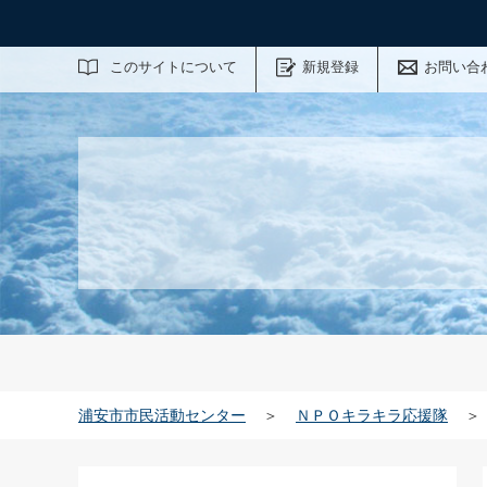
サイト内検索
このサイトについて
新規登録
お問い合
浦安市市民活動センター
＞
ＮＰＯキラキラ応援隊
＞