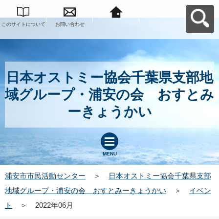
このサイトについて
お問い合わせ
浦安市市民活動セン
ターへ戻る
日本オストミー協会千葉県支部地
域グループ・浦安の会 おすとみ
ーきょうかい
MENU
浦安市市民活動センター
＞
日本オストミー協会千葉県支部
地域グループ・浦安の会 おすとみーきょうかい
＞
イベン
ト
＞
2022年06月