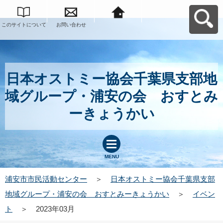
このサイトについて
お問い合わせ
浦安市市民活動セン
ターへ戻る
日本オストミー協会千葉県支部地
域グループ・浦安の会 おすとみ
ーきょうかい
MENU
浦安市市民活動センター
＞
日本オストミー協会千葉県支部
地域グループ・浦安の会 おすとみーきょうかい
＞
イベン
ト
＞
2023年03月