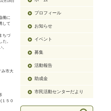
02月18日
プロフィール
協働に
携して
お知らせ
まちづ
イベント
した。
い。
募集
０
活動報告
すみ市大
助成金
市民活動センターだより
等
(１５０