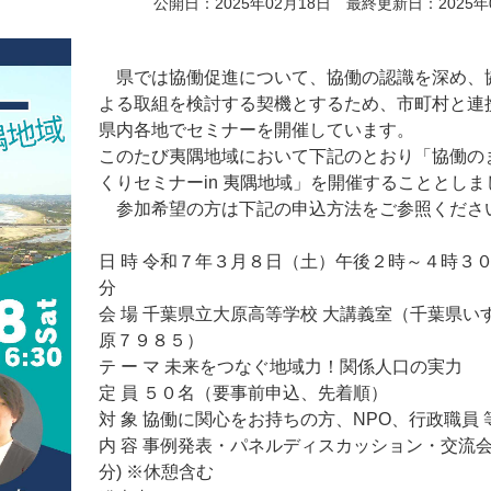
公開日：2025年02月18日 最終更新日：2025年
県では協働促進について、協働の認識を深め、
よる取組を検討する契機とするため、市町村と連
県内各地でセミナーを開催しています。
このたび夷隅地域において下記のとおり「協働の
くりセミナーin 夷隅地域」を開催することとしま
参加希望の方は下記の申込方法をご参照くださ
日 時 令和７年３月８日（土）午後２時～４時３
分
会 場 千葉県立大原高等学校 大講義室（千葉県い
原７９８５）
テ ー マ 未来をつなぐ地域力！関係人口の実力
定 員 ５０名（要事前申込、先着順）
対 象 協働に関心をお持ちの方、NPO、行政職員 
内 容 事例発表・パネルディスカッション・交流会
分) ※休憩含む