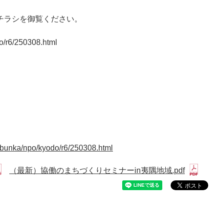
チラシを御覧ください。
o/r6/250308.html
kkbunka/npo/kyodo/r6/250308.html
（最新）協働のまちづくりセミナーin夷隅地域.pdf