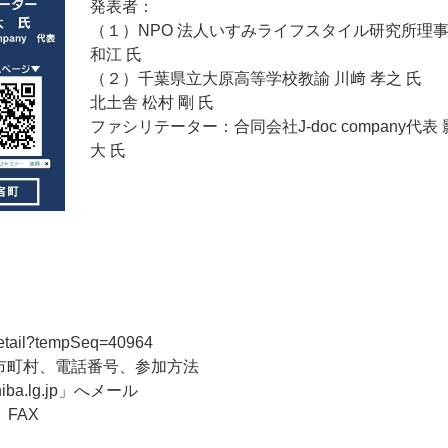
発表者：
（１）NPO 法人いすみライフスタイル研究所理事
和江 氏
（２）千葉県立大原高等学校教諭 川﨑 孝之 氏
北土舎 松村 剛 氏
ファシリテーター：合同会社J-doc company代表 
大 氏
t_detail?tempSeq=40964
市町村、電話番号、参加方法
ba.lg.jp」へメール
FAX