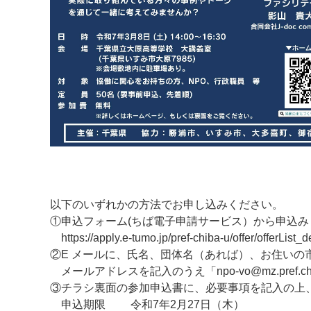
以下のいずれかの方法でお申し込みください。
①申込フォーム(ちば電子申請サービス）から申込み
https://apply.e-tumo.jp/pref-chiba-u/offer/offerLis
②E メールに、氏名、団体名（あれば）、お住いの
メールアドレスを記入のうえ「npo-vo@mz.pref.chi
③チラシ裏面の参加申込書に、必要事項を記入の上、
申込期限 令和7年2月27日（木）