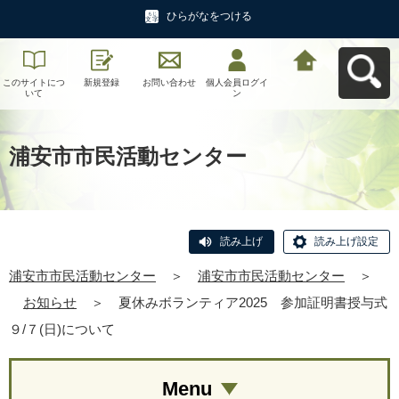
ひらがなをつける
このサイトにつ
新規登録
お問い合わせ
個人会員ログイ
浦安市市民活動
いて
ン
センターへ戻る
浦安市市民活動センター
読み上げ
読み上げ設定
浦安市市民活動センター
＞
浦安市市民活動センター
＞
お知らせ
＞
夏休みボランティア2025 参加証明書授与式
９/７(日)について
Menu