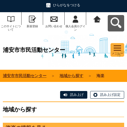
ひらがなをつける
このサイトにつ
新規登録
お問い合わせ
個人会員ログイ
浦安市市民活動
いて
ン
センターへ戻る
浦安市市民活動センター
メニュー
浦安市市民活動センター
＞
地域から探す
＞
海楽
読み上げ
読み上げ設定
地域から探す