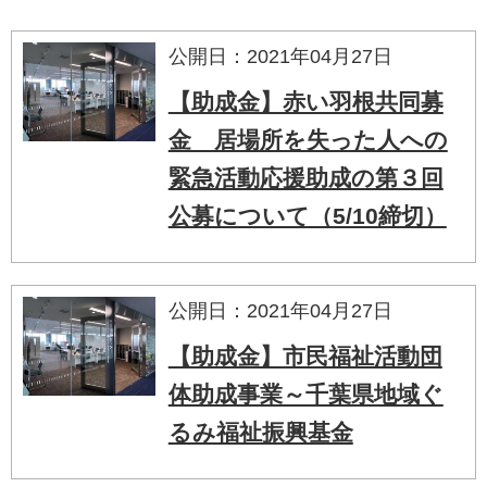
公開日：2021年04月27日
【助成金】赤い羽根共同募
金 居場所を失った人への
緊急活動応援助成の第３回
公募について（5/10締切）
公開日：2021年04月27日
【助成金】市民福祉活動団
体助成事業～千葉県地域ぐ
るみ福祉振興基金