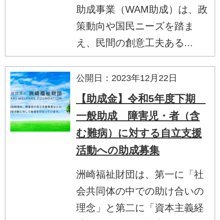
助成事業（WAM助成）は、政
策動向や国民ニーズを踏ま
え、民間の創意工夫ある...
公開日：2023年12月22日
【助成金】令和5年度下期
一般助成 障害児・者（含
む難病）に対する自立支援
活動への助成募集
洲崎福祉財団は、第一に「社
会共同体の中での助け合いの
理念」と第二に「資本主義経