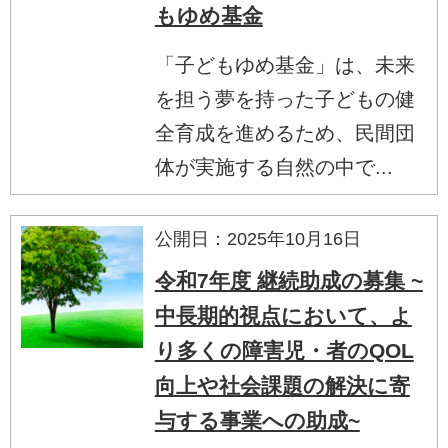
もゆめ基金
「子どもゆめ基金」は、未来
を担う夢を持った子どもの健
全育成を進めるため、民間団
体が実施する自然の中で...
公開日：2025年10月16日
令和7年度 継続助成の募集 ~
中長期的視点において、よ
り多くの障害児・者のQOL
向上や社会課題の解決に寄
与する事業への助成~