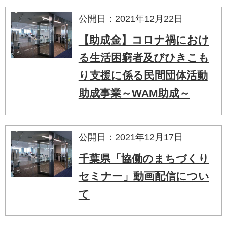
公開日：2021年12月22日
【助成金】コロナ禍におけ
る生活困窮者及びひきこも
り支援に係る民間団体活動
助成事業～WAM助成～
公開日：2021年12月17日
千葉県「協働のまちづくり
セミナー」動画配信につい
て