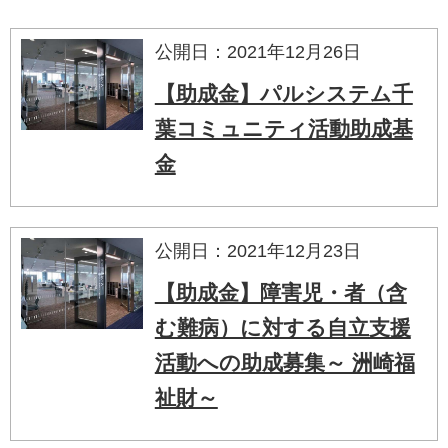
公開日：2021年12月26日
【助成金】パルシステム千
葉コミュニティ活動助成基
金
公開日：2021年12月23日
【助成金】障害児・者（含
む難病）に対する自立支援
活動への助成募集～ 洲崎福
祉財～