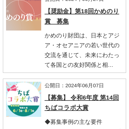
【奨励金】第18回かめのり
賞 募集
かめのり財団は、日本とアジ
ア・オセアニアの若い世代の
交流を通じて、未来にわたっ
て各国との友好関係と相...
公開日：2024年06月07日
【募集】 令和6年度 第14回
ちばコラボ大賞
◆募集事例の主な要件