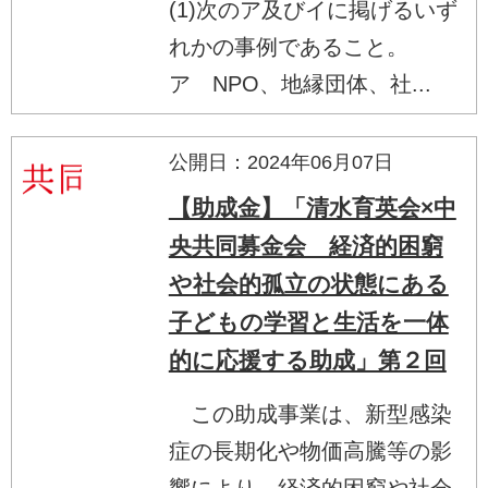
(1)次のア及びイに掲げるいず
れかの事例であること。
ア NPO、地縁団体、社...
公開日：2024年06月07日
【助成金】「清水育英会×中
央共同募金会 経済的困窮
や社会的孤立の状態にある
子どもの学習と生活を一体
的に応援する助成」第２回
この助成事業は、新型感染
症の長期化や物価高騰等の影
響により、経済的困窮や社会