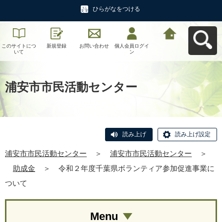
ひらがなをつける
このサイトにつ
新規登録
お問い合わせ
個人会員ログイ
浦安市市民活動
いて
ン
センターへ戻る
浦安市市民活動センター
読み上げ
読み上げ設定
浦安市市民活動センター
＞
浦安市市民活動センター
＞
助成金
＞
令和２年度千葉県ボランティア参加促進事業に
ついて
Menu