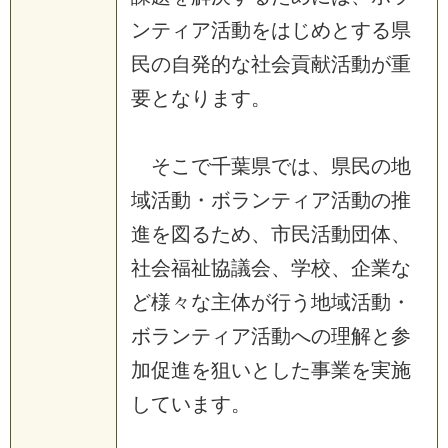
ン
テ
ィ
ア
活
動
を
は
じ
め
と
す
る
県
民
の
自
発
的
な
社
会
貢
献
活
動
が
重
要
と
な
り
ま
す
。
そ
こ
で
千
葉
県
で
は
、
県
民
の
地
域
活
動
・
ボ
ラ
ン
テ
ィ
ア
活
動
の
推
進
を
図
る
た
め
、
市
民
活
動
団
体
、
社
会
福
祉
協
議
会
、
学
校
、
企
業
な
ど
様
々
な
主
体
が
行
う
地
域
活
動
・
ボ
ラ
ン
テ
ィ
ア
活
動
へ
の
理
解
と
参
加
促
進
を
狙
い
と
し
た
事
業
を
実
施
し
て
い
ま
す
。