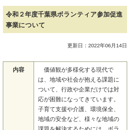
令和２年度千葉県ボランティア参加促進
事業について
更新日：2022年06月14日
内容
価
値
観
が
多
様
化
す
る
現
代
で
は
、
地
域
や
社
会
が
抱
え
る
課
題
に
つ
い
て
、
行
政
や
企
業
だ
け
で
は
対
応
が
困
難
に
な
っ
て
き
て
い
ま
す
。
子
育
て
支
援
や
介
護
、
環
境
保
全
、
地
域
の
安
全
な
ど
、
様
々
な
地
域
の
課
題
を
解
決
す
る
た
め
に
は
、
ボ
ラ