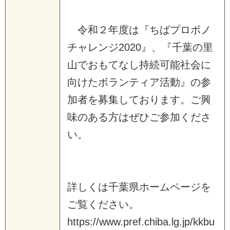
令
和
２
年
度
は
『
ち
ば
プ
ロ
ボ
ノ
チ
ャ
レ
ン
ジ
2
0
2
0
』
、
『
千
葉
の
里
山
で
お
も
て
な
し
持
続
可
能
社
会
に
向
け
た
ボ
ラ
ン
テ
ィ
ア
活
動
』
の
参
加
者
を
募
集
し
て
お
り
ま
す
。
ご
興
味
の
あ
る
方
は
ぜ
ひ
ご
参
加
く
だ
さ
い
。
詳
し
く
は
千
葉
県
ホ
ー
ム
ペ
ー
ジ
を
ご
覧
く
だ
さ
い
。
h
t
t
p
s
:
/
/
w
w
w
.
p
r
e
f
.
c
h
i
b
a
.
l
g
.
j
p
/
k
k
b
u