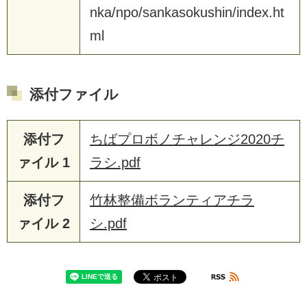
n
k
a
/
n
p
o
/
s
a
n
k
a
s
o
k
u
s
h
i
n
/
i
n
d
e
x
.
h
t
m
l
添付ファイル
添付フ
ちばプロボノチャレンジ2020チ
ァイル 1
ラシ.pdf
添付フ
竹林整備ボランティアチラ
ァイル 2
シ.pdf