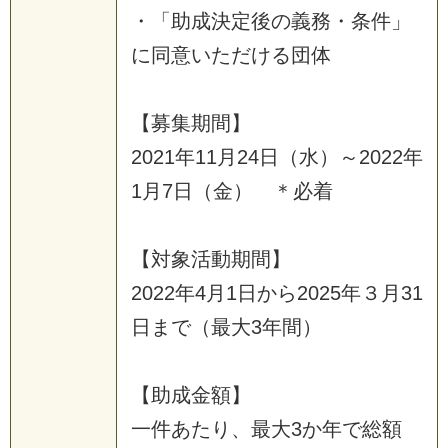
・
「
助
成
決
定
後
の
義
務
・
条
件
」
に
同
意
い
た
だ
け
る
団
体
【
募
集
期
間
】
2
0
2
1
年
1
1
月
2
4
日
（
水
）
～
2
0
2
2
年
1
月
7
日
（
金
）
＊
必
着
【
対
象
活
動
期
間
】
2
0
2
2
年
4
月
1
日
か
ら
2
0
2
5
年
３
月
3
1
日
ま
で
（
最
大
3
年
間
）
【
助
成
金
額
】
一
件
あ
た
り
、
最
大
3
か
年
で
総
額