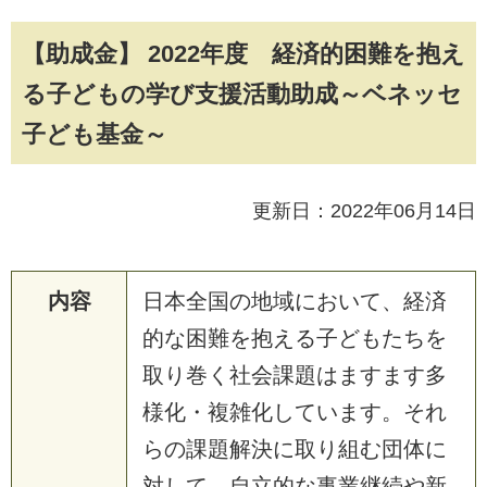
【助成金】 2022年度 経済的困難を抱え
る子どもの学び支援活動助成～ベネッセ
子ども基金～
更新日：2022年06月14日
内容
日
本
全
国
の
地
域
に
お
い
て
、
経
済
的
な
困
難
を
抱
え
る
子
ど
も
た
ち
を
取
り
巻
く
社
会
課
題
は
ま
す
ま
す
多
様
化
・
複
雑
化
し
て
い
ま
す
。
そ
れ
ら
の
課
題
解
決
に
取
り
組
む
団
体
に
対
し
て
、
自
立
的
な
事
業
継
続
や
新