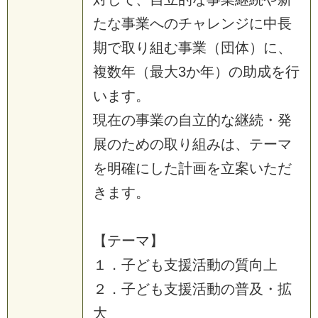
た
な
事
業
へ
の
チ
ャ
レ
ン
ジ
に
中
長
期
で
取
り
組
む
事
業
（
団
体
）
に
、
複
数
年
（
最
大
3
か
年
）
の
助
成
を
行
い
ま
す
。
現
在
の
事
業
の
自
立
的
な
継
続
・
発
展
の
た
め
の
取
り
組
み
は
、
テ
ー
マ
を
明
確
に
し
た
計
画
を
立
案
い
た
だ
き
ま
す
。
【
テ
ー
マ
】
１
．
子
ど
も
支
援
活
動
の
質
向
上
２
．
子
ど
も
支
援
活
動
の
普
及
・
拡
大