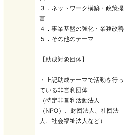
３
．
ネ
ッ
ト
ワ
ー
ク
構
築
・
政
策
提
言
４
．
事
業
基
盤
の
強
化
・
業
務
改
善
５
．
そ
の
他
の
テ
ー
マ
【
助
成
対
象
団
体
】
・
上
記
助
成
テ
ー
マ
で
活
動
を
行
っ
て
い
る
非
営
利
団
体
（
特
定
非
営
利
活
動
法
人
（
N
P
O
）
、
財
団
法
人
、
社
団
法
人
、
社
会
福
祉
法
人
な
ど
）