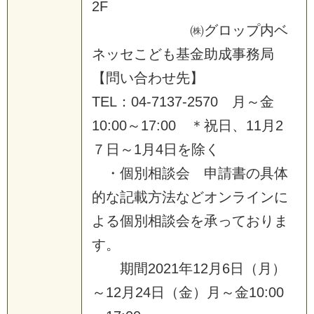
2
F
㈱
グ
ロ
ッ
プ
内
ベ
ネ
ッ
セ
こ
ど
も
基
金
助
成
事
務
局
【
問
い
合
わ
せ
先
】
T
E
L
：
0
4
-
7
1
3
7
-
2
5
7
0
月
～
金
1
0
:
0
0
～
1
7
:
0
0
＊
祝
日
、
1
1
月
2
７
日
～
1
月
4
日
を
除
く
・
個
別
相
談
会
申
請
書
の
具
体
的
な
記
載
方
法
な
ど
オ
ン
ラ
イ
ン
に
よ
る
個
別
相
談
会
を
承
っ
て
お
り
ま
す
。
期
間
2
0
2
1
年
1
2
月
6
日
（
月
）
～
1
2
月
2
4
日
（
金
）
月
～
金
1
0
:
0
0