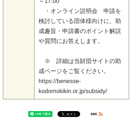
～
1
7
:
0
0
・
オ
ン
ラ
イ
ン
説
明
会
申
請
を
検
討
し
て
い
る
団
体
様
向
け
に
、
助
成
趣
旨
・
申
請
書
の
ポ
イ
ン
ト
解
説
や
質
問
に
お
答
え
し
ま
す
。
※
詳
細
は
当
財
団
サ
イ
ト
の
助
成
ペ
ー
ジ
を
ご
覧
く
だ
さ
い
。
h
t
t
p
s
:
/
/
b
e
n
e
s
s
e
-
k
o
d
o
m
o
k
i
k
i
n
.
o
r
.
j
p
/
s
u
b
s
i
d
y
/