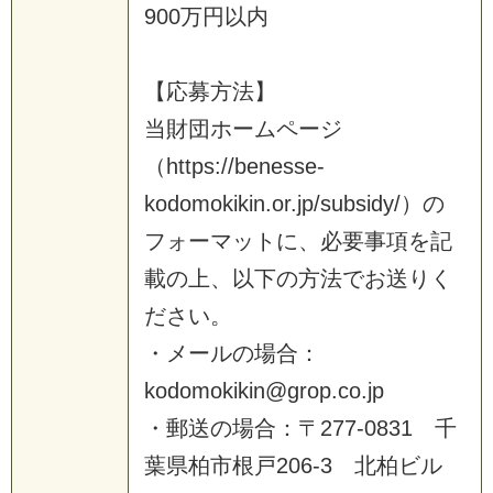
9
0
0
万
円
以
内
【
応
募
方
法
】
当
財
団
ホ
ー
ム
ペ
ー
ジ
（
h
t
t
p
s
:
/
/
b
e
n
e
s
s
e
-
k
o
d
o
m
o
k
i
k
i
n
.
o
r
.
j
p
/
s
u
b
s
i
d
y
/
）
の
フ
ォ
ー
マ
ッ
ト
に
、
必
要
事
項
を
記
載
の
上
、
以
下
の
方
法
で
お
送
り
く
だ
さ
い
。
・
メ
ー
ル
の
場
合
：
k
o
d
o
m
o
k
i
k
i
n
@
g
r
o
p
.
c
o
.
j
p
・
郵
送
の
場
合
：
〒
2
7
7
‐
0
8
3
1
千
葉
県
柏
市
根
戸
2
0
6
-
3
北
柏
ビ
ル