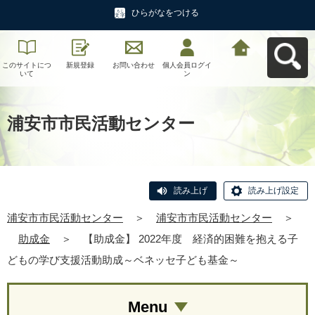
ひらがなをつける
このサイトにつ
新規登録
お問い合わせ
個人会員ログイ
浦安市市民活動
いて
ン
センターへ戻る
浦安市市民活動センター
読み上げ
読み上げ設定
浦安市市民活動センター
＞
浦安市市民活動センター
＞
助成金
＞
【助成金】 2022年度 経済的困難を抱える子
どもの学び支援活動助成～ベネッセ子ども基金～
Menu