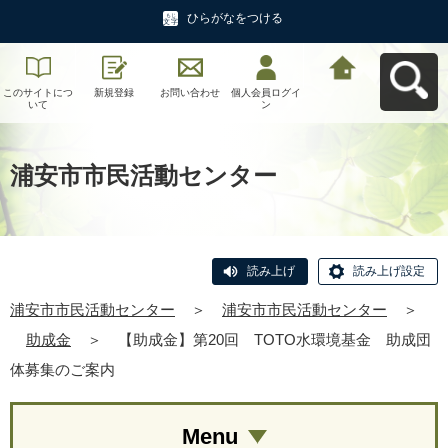
ひらがなをつける
このサイトにつ
新規登録
お問い合わせ
個人会員ログイ
浦安市市民活動
いて
ン
センターへ戻る
浦安市市民活動センター
読み上げ
読み上げ設定
浦安市市民活動センター
＞
浦安市市民活動センター
＞
助成金
＞
【助成金】第20回 TOTO水環境基金 助成団
体募集のご案内
Menu